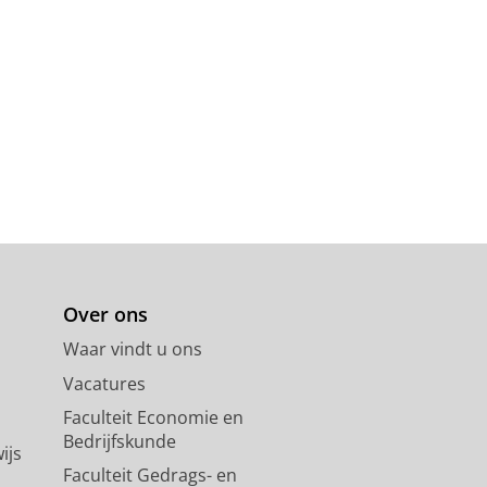
Over ons
Waar vindt u ons
Vacatures
Faculteit Economie en
Bedrijfskunde
ijs
Faculteit Gedrags- en