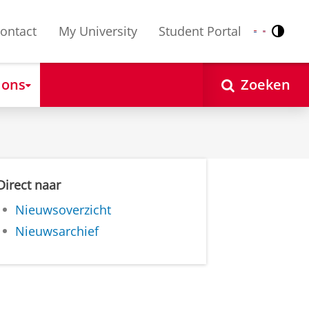
ontact
My University
Student Portal
Contr
Nederlands
English
 ons
Zoeken
Direct naar
Nieuwsoverzicht
Nieuwsarchief