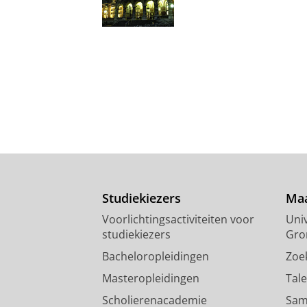
Studiekiezers
Maa
Voorlichtingsactiviteiten voor
Univ
studiekiezers
Gro
Bacheloropleidingen
Zoe
Masteropleidingen
Tal
Scholierenacademie
Sam