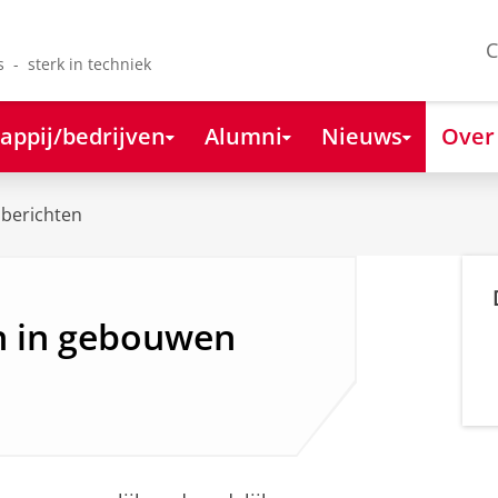
C
s - sterk in techniek
appij/bedrijven
Alumni
Nieuws
Over
berichten
n in gebouwen