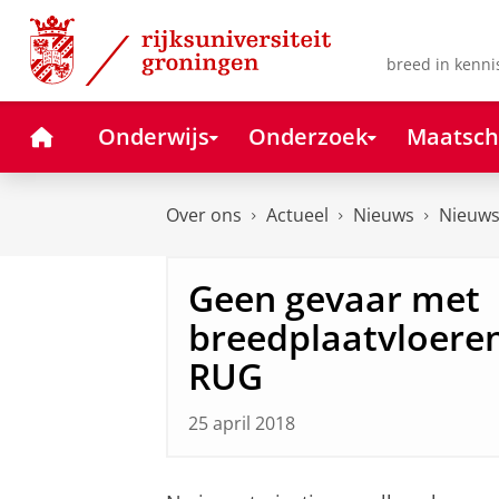
Skip
Skip
to
to
Content
Navigation
breed in kenni
Home
Onderwijs
Onderzoek
Maatsch
Over ons
Actueel
Nieuws
Nieuws
Geen gevaar met
breedplaatvloere
RUG
25 april 2018