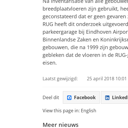
Na inventarisatie van alle gebouwe
breedplaatvloeren zijn gebruikt, he
geconstateerd dat er geen gevaren 
RUG heeft dit onderzoek uitgevoerd
parkeergarage bij Eindhoven Airport
Binnenlandse Zaken en Koninkrijksr
gebouwen, die na 1999 zijn gebouwd,
gebleken dat de vloeren in de RUG
eisen.
Laatst gewijzigd:
25 april 2018 10:01
Deel dit
Facebook
Linked
View this page in:
English
Meer nieuws