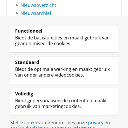
Nieuwsoverzicht
Nieuwsarchief
Functioneel
Biedt de basisfuncties en maakt gebruik van
geanonimiseerde cookies.
F
L
R
I
Y
Volg de RUG
a
i
S
n
o
Standaard
c
n
S
s
u
Biedt de optimale werking en maakt gebruik
e
k
-
t
T
Studiekiezers
van onder andere videocookies.
b
e
f
a
u
Maatschappij/bedrijven
o
d
e
g
b
o
I
e
r
e
Alumni
k
n
d
a
-
Volledig
p
-
R
m
k
Biedt gepersonaliseerde content en maakt
Over ons
a
p
i
-
a
gebruik van marketingcookies.
g
a
j
a
n
i
g
k
c
a
Disclaimer & Copyright
Privacy
Cookies
n
i
s
c
a
Stel je cookievoorkeur in. Lees onze
privacy
en
Inloggen
a
n
u
o
l