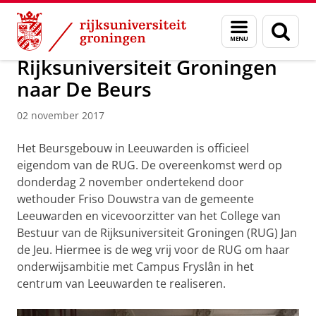
Skip
Skip
Over ons
Actueel
Nieuws
Nieuwsberichten
Menu
Zoek
to
to
en
Content
Navigation
zoeken
Rijksuniversiteit Groningen
naar De Beurs
02 november 2017
Het Beursgebouw in Leeuwarden is officieel
eigendom van de RUG. De overeenkomst werd op
donderdag 2 november ondertekend door
wethouder Friso Douwstra van de gemeente
Leeuwarden en vicevoorzitter van het College van
Bestuur van de Rijksuniversiteit Groningen (RUG) Jan
de Jeu. Hiermee is de weg vrij voor de RUG om haar
onderwijsambitie met Campus Fryslân in het
centrum van Leeuwarden te realiseren.