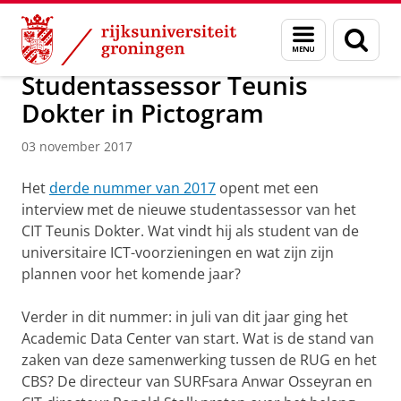
Skip
Skip
Over ons
Actueel
Nieuws
Nieuwsberichten
Menu
Zoek
to
to
en
Content
Navigation
zoeken
Studentassessor Teunis
Dokter in Pictogram
03 november 2017
Het
derde nummer van 2017
opent met een
interview met de nieuwe studentassessor van het
CIT Teunis Dokter. Wat vindt hij als student van de
universitaire ICT-voorzieningen en wat zijn zijn
plannen voor het komende jaar?
Verder in dit nummer: in juli van dit jaar ging het
Academic Data Center van start. Wat is de stand van
zaken van deze samenwerking tussen de RUG en het
CBS? De directeur van SURFsara Anwar Osseyran en