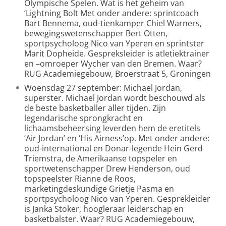
Olympische Spelen. Wat is het geheim van
‘Lightning Bolt Met onder andere: sprintcoach
Bart Bennema, oud-tienkamper Chiel Warners,
bewegingswetenschapper Bert Otten,
sportpsycholoog Nico van Yperen en sprintster
Marit Dopheide. Gespreksleider is atletiektrainer
en –omroeper Wycher van den Bremen. Waar?
RUG Academiegebouw, Broerstraat 5, Groningen
Woensdag 27 september: Michael Jordan,
superster. Michael Jordan wordt beschouwd als
de beste basketballer aller tijden. Zijn
legendarische sprongkracht en
lichaamsbeheersing leverden hem de eretitels
‘Air Jordan’ en ‘His Airness’op. Met onder andere:
oud-international en Donar-legende Hein Gerd
Triemstra, de Amerikaanse topspeler en
sportwetenschapper Drew Henderson, oud
topspeelster Rianne de Roos,
marketingdeskundige Grietje Pasma en
sportpsycholoog Nico van Yperen. Gesprekleider
is Janka Stoker, hoogleraar leiderschap en
basketbalster. Waar? RUG Academiegebouw,