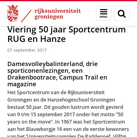
Skip
Skip
Over ons
Actueel
Nieuws
Nieuwsberichten
Menu
Zoek
to
to
en
Content
Navigation
zoeken
Viering 50 jaar Sportcentrum
RUG en Hanze
07 september 2017
Damesvolleybalinterland, drie
sporticonenlezingen, een
Drakenbootrace, Campus Trail en
magazine
Het Sportcentrum van de Rijksuniversiteit
Groningen en de Hanzehogeschool Groningen
bestaat 50 jaar. Dit gouden lustrum wordt gevierd
van 9 t/m 15 september 2017 onder het motto “50
years on the move”. In 1967 was het Sportcentrum
aan het Blauwborgje 16 een van de eerste bewoners
van het ’Universiteitscomplex De Paddepoel’. Vijftig