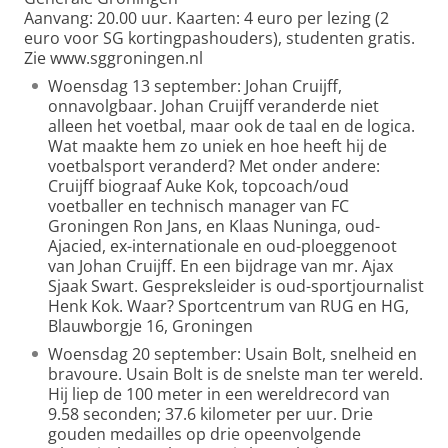
Aanvang: 20.00 uur. Kaarten: 4 euro per lezing (2
euro voor SG kortingpashouders), studenten gratis.
Zie www.sggroningen.nl
Woensdag 13 september: Johan Cruijff,
onnavolgbaar. Johan Cruijff veranderde niet
alleen het voetbal, maar ook de taal en de logica.
Wat maakte hem zo uniek en hoe heeft hij de
voetbalsport veranderd? Met onder andere:
Cruijff biograaf Auke Kok, topcoach/oud
voetballer en technisch manager van FC
Groningen Ron Jans, en Klaas Nuninga, oud-
Ajacied, ex-internationale en oud-ploeggenoot
van Johan Cruijff. En een bijdrage van mr. Ajax
Sjaak Swart. Gespreksleider is oud-sportjournalist
Henk Kok. Waar? Sportcentrum van RUG en HG,
Blauwborgje 16, Groningen
Woensdag 20 september: Usain Bolt, snelheid en
bravoure. Usain Bolt is de snelste man ter wereld.
Hij liep de 100 meter in een wereldrecord van
9.58 seconden; 37.6 kilometer per uur. Drie
gouden medailles op drie opeenvolgende