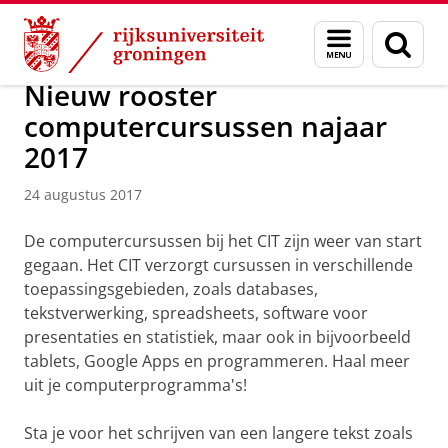
Skip
Skip
Over ons
Actueel
Nieuws
Nieuwsberichten
Menu
Zoek
to
to
en
Content
Navigation
zoeken
Nieuw rooster
computercursussen najaar
2017
24 augustus 2017
De computercursussen bij het CIT zijn weer van start
gegaan. Het CIT verzorgt cursussen in verschillende
toepassingsgebieden, zoals databases,
tekstverwerking, spreadsheets, software voor
presentaties en statistiek, maar ook in bijvoorbeeld
tablets, Google Apps en programmeren. Haal meer
uit je computerprogramma's!
Sta je voor het schrijven van een langere tekst zoals