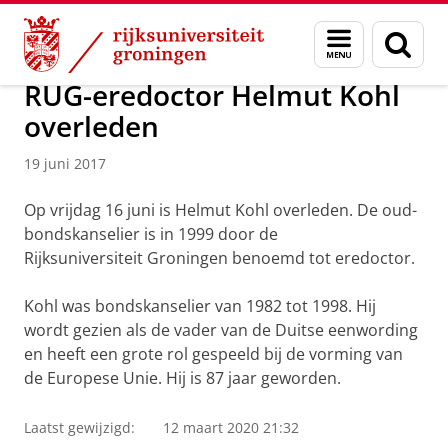
Skip
Skip
Over ons
Actueel
Nieuws
Nieuwsberichten
Menu
Zoek
to
to
en
Content
Navigation
zoeken
RUG-eredoctor Helmut Kohl
overleden
19 juni 2017
Op vrijdag 16 juni is Helmut Kohl overleden. De oud-
bondskanselier is in 1999 door de
Rijksuniversiteit Groningen benoemd tot eredoctor.
Kohl was bondskanselier van 1982 tot 1998. Hij
wordt gezien als de vader van de Duitse eenwording
en heeft een grote rol gespeeld bij de vorming van
de Europese Unie. Hij is 87 jaar geworden.
Laatst gewijzigd:
12 maart 2020 21:32