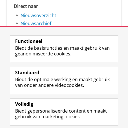
Direct naar
Nieuwsoverzicht
Nieuwsarchief
Functioneel
Biedt de basisfuncties en maakt gebruik van
geanonimiseerde cookies.
F
L
R
I
Y
Volg de RUG
a
i
S
n
o
Standaard
c
n
S
s
u
Biedt de optimale werking en maakt gebruik
e
k
-
t
T
Studiekiezers
van onder andere videocookies.
b
e
f
a
u
Maatschappij/bedrijven
o
d
e
g
b
o
I
e
r
e
Alumni
k
n
d
a
-
Volledig
p
-
R
m
k
Biedt gepersonaliseerde content en maakt
Over ons
a
p
i
-
a
gebruik van marketingcookies.
g
a
j
a
n
i
g
k
c
a