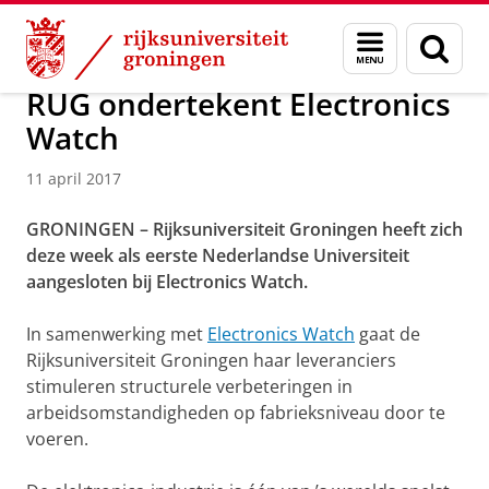
Skip
Skip
Over ons
Actueel
Nieuws
Nieuwsberichten
Menu
Zoek
to
to
en
Content
Navigation
zoeken
RUG ondertekent Electronics
Watch
11 april 2017
GRONINGEN – Rijksuniversiteit Groningen heeft zich
deze week als eerste Nederlandse Universiteit
aangesloten bij Electronics Watch.
In samenwerking met
Electronics Watch
gaat de
Rijksuniversiteit Groningen haar leveranciers
stimuleren structurele verbeteringen in
arbeidsomstandigheden op fabrieksniveau door te
voeren.