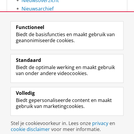
Nieuwsoverzicht
Nieuwsarchief
Functioneel
Biedt de basisfuncties en maakt gebruik van
geanonimiseerde cookies.
F
L
R
I
Y
Volg de RUG
a
i
S
n
o
Standaard
c
n
S
s
u
Biedt de optimale werking en maakt gebruik
e
k
-
t
T
Studiekiezers
van onder andere videocookies.
b
e
f
a
u
Maatschappij/bedrijven
o
d
e
g
b
o
I
e
r
e
Alumni
k
n
d
a
-
Volledig
p
-
R
m
k
Biedt gepersonaliseerde content en maakt
Over ons
a
p
i
-
a
gebruik van marketingcookies.
g
a
j
a
n
i
g
k
c
a
Disclaimer & Copyright
Privacy
Cookies
n
i
s
c
a
Stel je cookievoorkeur in. Lees onze
privacy
en
Inloggen
a
n
u
o
l
cookie disclaimer
voor meer informatie.