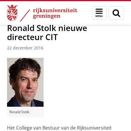
Skip
Skip
Over ons
Actueel
Nieuws
Nieuwsberichten
Menu
Zoek
to
to
en
Content
Navigation
zoeken
Ronald Stolk nieuwe
directeur CIT
22 december 2016
Ronald Stolk
Het College van Bestuur van de Rijksuniversiteit