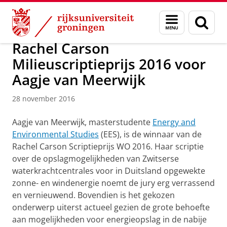
Skip
Skip
Over ons
Actueel
Nieuws
Nieuwsberichten
Menu
Zoek
to
to
en
Content
Navigation
zoeken
Rachel Carson
Milieuscriptieprijs 2016 voor
Aagje van Meerwijk
28 november 2016
Aagje van Meerwijk, masterstudente
Energy and
Environmental Studies
(EES),
is de winnaar van de
Rachel Carson Scriptieprijs WO 2016. Haar scriptie
over de opslagmogelijkheden van Zwitserse
waterkrachtcentrales voor in Duitsland opgewekte
zonne- en windenergie noemt de jury erg verrassend
en vernieuwend. Bovendien is het gekozen
onderwerp uiterst actueel gezien de grote behoefte
aan mogelijkheden voor energieopslag in de nabije