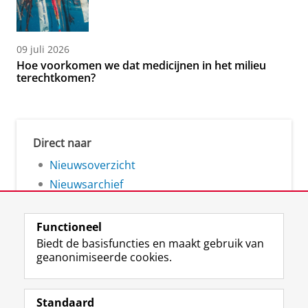
09 juli 2026
Hoe voorkomen we dat medicijnen in het milieu
terechtkomen?
Direct naar
Nieuwsoverzicht
Nieuwsarchief
Functioneel
Biedt de basisfuncties en maakt gebruik van
geanonimiseerde cookies.
F
L
R
I
Y
Volg de RUG
a
i
S
n
o
Standaard