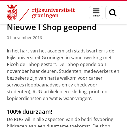
Skip
Skip
Over ons
Actueel
Nieuws
Nieuwsberichten
Menu
Zoek
to
to
en
Content
Navigation
zoeken
Nieuwe I Shop geopend
01 november 2016
In het hart van het academisch stadskwartier is de
Rijksuniversiteit Groningen in samenwerking met
Ricoh de I Shop gestart. De I Shop opende op 1
november haar deuren. Studenten, medewerkers en
bezoekers zijn van harte welkom voor career
services (loopbaanadvies en cv-check voor
studenten), RUG-artikelen en -kleding, print- en
kopieerdiensten en ‘wat & waar-vragen’.
100% duurzaam!
De RUG wil in alle aspecten van de bedrijfsvoering
bijdragen aan een duurzame toekomst. De shop