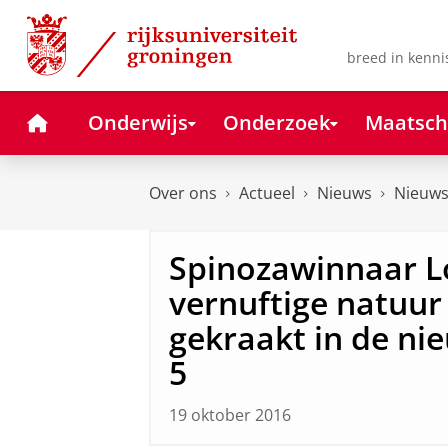
Skip
Skip
to
to
Content
Navigation
breed in kenni
Home
Onderwijs
Onderzoek
Maatsch
Over ons
Actueel
Nieuws
Nieuws
Spinozawinnaar L
vernuftige natuur
gekraakt in de ni
5
19 oktober 2016