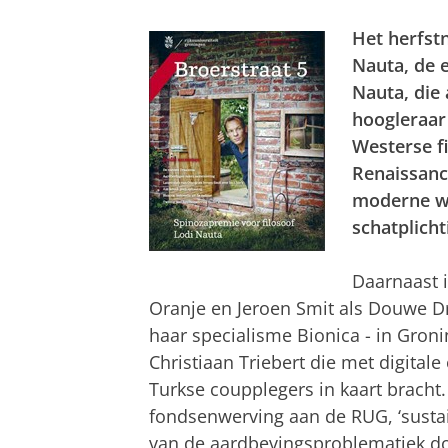
Het herfs
Nauta, de e
Nauta, die
hoogleraar 
Westerse f
Renaissanc
moderne w
schatplich
Daarnaast 
Oranje en Jeroen Smit als Douwe D
haar specialisme Bionica - in Gron
Christiaan Triebert die met digita
Turkse coupplegers in kaart bracht.
fondsenwerving aan de RUG, ‘sustai
van de aardbevingsproblematiek d