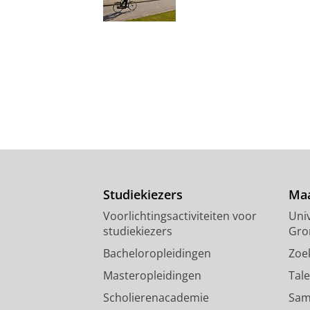
Studiekiezers
Maa
Voorlichtingsactiviteiten voor
Univ
studiekiezers
Gro
Bacheloropleidingen
Zoe
Masteropleidingen
Tal
Scholierenacademie
Sam