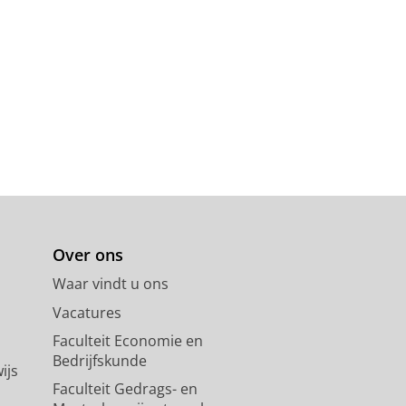
Over ons
Waar vindt u ons
Vacatures
Faculteit Economie en
Bedrijfskunde
ijs
Faculteit Gedrags- en