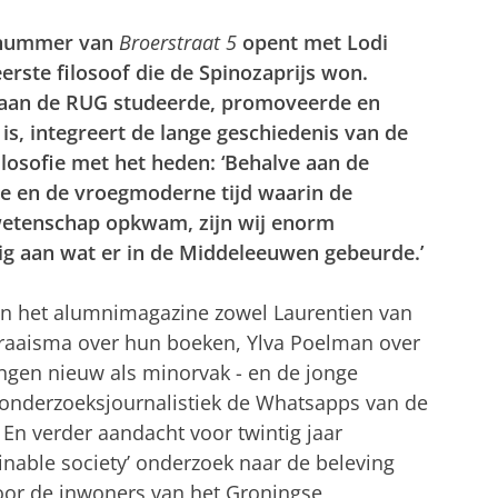
tnummer van
Broerstraat 5
opent met Lodi
erste filosoof die de Spinozaprijs won.
 aan de RUG studeerde, promoveerde en
is, integreert de lange geschiedenis van de
ilosofie met het heden: ‘Behalve aan de
e en de vroegmoderne tijd waarin de
etenschap opkwam, zijn wij enorm
tig aan wat er in de Middeleeuwen gebeurde.’
in het alumnimagazine zowel Laurentien van
raaisma over hun boeken, Ylva Poelman over
ingen nieuw als minorvak - en de jonge
le onderzoeksjournalistiek de Whatsapps van de
 En verder aandacht voor twintig jaar
nable society’ onderzoek naar de beleving
oor de inwoners van het Groningse