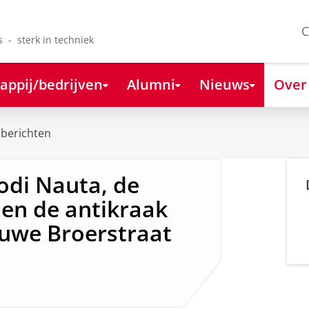
C
s - sterk in techniek
appij/bedrijven
Alumni
Nieuws
Over
berichten
odi Nauta, de
 en de antikraak
euwe Broerstraat