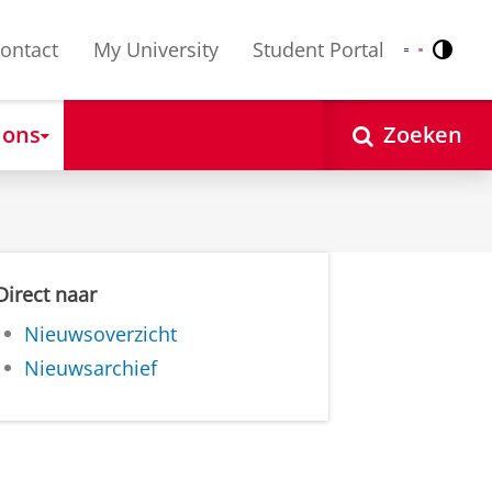
ontact
My University
Student Portal
Contr
Nederlands
English
 ons
Zoeken
Direct naar
Nieuwsoverzicht
Nieuwsarchief