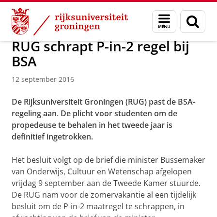
Skip
Skip
Over ons
Actueel
Nieuws
Nieuwsberichten
Menu
Zoek
to
to
en
Content
Navigation
zoeken
RUG schrapt P-in-2 regel bij
BSA
12 september 2016
De Rijksuniversiteit Groningen (RUG) past de BSA-
regeling aan. De plicht voor studenten om de
propedeuse te behalen in het tweede jaar is
definitief ingetrokken.
Het besluit volgt op de brief die minister Bussemaker
van Onderwijs, Cultuur en Wetenschap afgelopen
vrijdag 9 september aan de Tweede Kamer stuurde.
De RUG nam voor de zomervakantie al een tijdelijk
besluit om de P-in-2 maatregel te schrappen, in