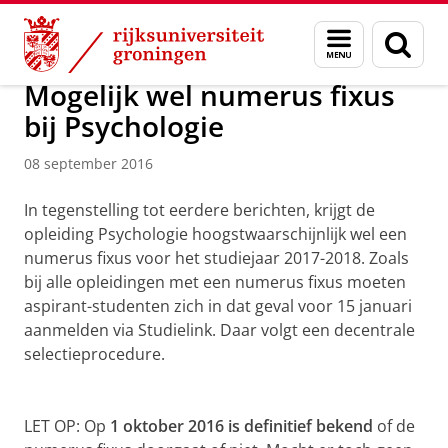
Skip
Skip
Over ons
Actueel
Nieuws
Nieuwsberichten
Menu
Zoek
to
to
en
Content
Navigation
zoeken
Mogelijk wel numerus fixus
bij Psychologie
08 september 2016
In tegenstelling tot eerdere berichten, krijgt de
opleiding Psychologie hoogstwaarschijnlijk wel een
numerus fixus voor het studiejaar 2017-2018. Zoals
bij alle opleidingen met een numerus fixus moeten
aspirant-studenten zich in dat geval voor 15 januari
aanmelden via Studielink. Daar volgt een decentrale
selectieprocedure.
LET OP: Op
1 oktober 2016 is definitief bekend
of de