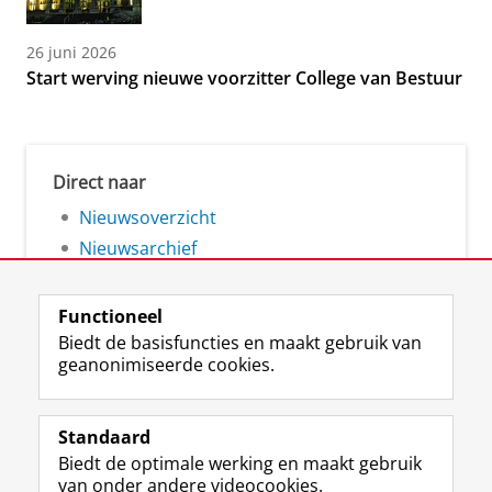
26 juni 2026
Start werving nieuwe voorzitter College van Bestuur
Direct naar
Nieuwsoverzicht
Nieuwsarchief
Functioneel
Biedt de basisfuncties en maakt gebruik van
geanonimiseerde cookies.
F
L
R
I
Y
Volg de RUG
a
i
S
n
o
Standaard
c
n
S
s
u
Biedt de optimale werking en maakt gebruik
e
k
-
t
T
Studiekiezers
van onder andere videocookies.
b
e
f
a
u