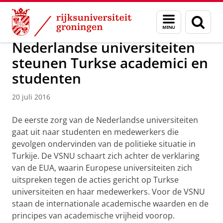
Skip
Skip
Over ons
Actueel
Nieuws
Nieuwsberichten
Menu
Zoek
to
to
en
Content
Navigation
zoeken
Nederlandse universiteiten
steunen Turkse academici en
studenten
20 juli 2016
De eerste zorg van de Nederlandse universiteiten
gaat uit naar studenten en medewerkers die
gevolgen ondervinden van de politieke situatie in
Turkije. De VSNU schaart zich achter de verklaring
van de EUA, waarin Europese universiteiten zich
uitspreken tegen de acties gericht op Turkse
universiteiten en haar medewerkers. Voor de VSNU
staan de internationale academische waarden en de
principes van academische vrijheid voorop.