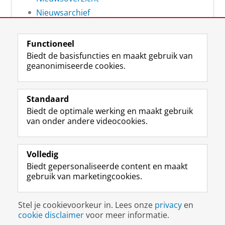
Nieuwsarchief
Functioneel
Biedt de basisfuncties en maakt gebruik van
geanonimiseerde cookies.
F
L
R
I
Y
Volg de RUG
a
i
S
n
o
Standaard
c
n
S
s
u
Biedt de optimale werking en maakt gebruik
e
k
-
t
T
Studiekiezers
van onder andere videocookies.
b
e
f
a
u
Maatschappij/bedrijven
o
d
e
g
b
o
I
e
r
e
Alumni
k
n
d
a
-
Volledig
p
-
R
m
k
Biedt gepersonaliseerde content en maakt
Over ons
a
p
i
-
a
gebruik van marketingcookies.
g
a
j
a
n
i
g
k
c
a
Disclaimer & Copyright
Privacy
Cookies
n
i
s
c
a
Stel je cookievoorkeur in. Lees onze
privacy
en
Inloggen
a
n
u
o
l
cookie disclaimer
voor meer informatie.
R
a
n
u
R