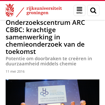
Skip
Skip
Over ons
Actueel
Nieuws
Nieuwsberichten
Menu
Zoek
to
to
en
Content
Navigation
zoeken
Onderzoekscentrum ARC
CBBC: krachtige
samenwerking in
chemieonderzoek van de
toekomst
Potentie om doorbraken te creëren in
duurzaamheid middels chemie
11 mei 2016