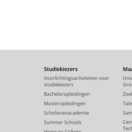
Studiekiezers
Maa
Voorlichtingsactiviteiten voor
Univ
studiekiezers
Gro
Bacheloropleidingen
Zoe
Masteropleidingen
Tal
Scholierenacademie
Sam
Cen
Summer Schools
Tec
Honours College