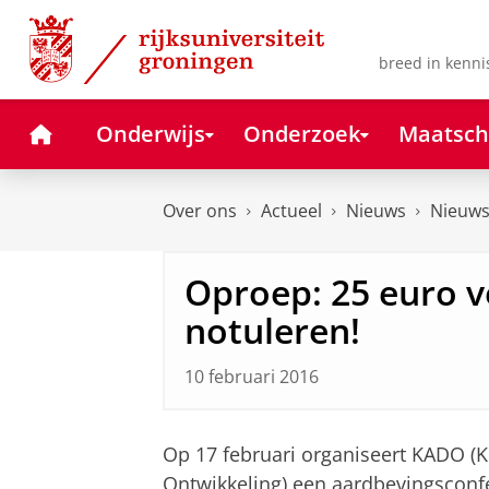
Skip
Skip
to
to
Content
Navigation
breed in kenni
Home
Onderwijs
Onderzoek
Maatsch
Over ons
Actueel
Nieuws
Nieuws
Oproep: 25 euro 
notuleren!
10 februari 2016
Op 17 februari organiseert KADO 
Ontwikkeling) een aardbevingsconfe