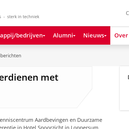
C
s - sterk in techniek
appij/bedrijven
Alumni
Nieuws
Over
berichten
verdienen met
(Kenniscentrum Aardbevingen en Duurzame
rentie in Hotel Spoorzicht in Loppersum.