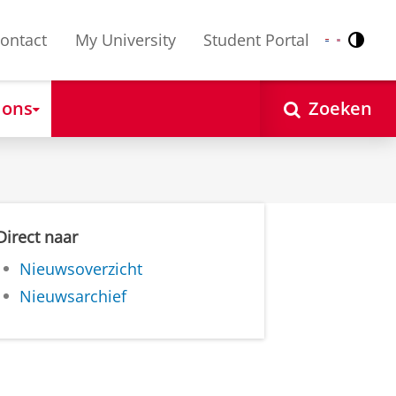
ontact
My University
Student Portal
Contr
Nederlands
English
 ons
Zoeken
Direct naar
Nieuwsoverzicht
Nieuwsarchief