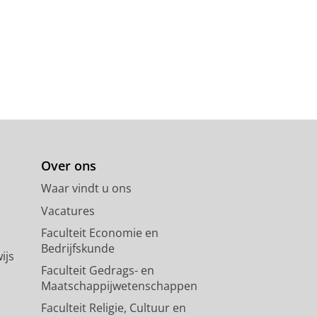
Over ons
Waar vindt u ons
Vacatures
Faculteit Economie en
Bedrijfskunde
ijs
Faculteit Gedrags- en
Maatschappijwetenschappen
Faculteit Religie, Cultuur en