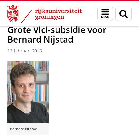
Skip
Skip
Over ons
Actueel
Nieuws
Nieuwsberichten
Menu
Zoek
to
to
en
Content
Navigation
zoeken
Grote Vici-subsidie voor
Bernard Nijstad
12 februari 2016
Bernard Nijstad