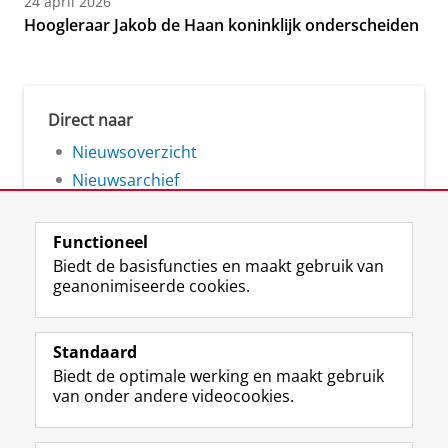
24 april 2026
Hoogleraar Jakob de Haan koninklijk onderscheiden
Direct naar
Nieuwsoverzicht
Nieuwsarchief
Functioneel
Biedt de basisfuncties en maakt gebruik van
geanonimiseerde cookies.
F
L
R
I
Y
Volg de RUG
a
i
S
n
o
Standaard
c
n
S
s
u
Biedt de optimale werking en maakt gebruik
e
k
-
t
T
Studiekiezers
van onder andere videocookies.
b
e
f
a
u
Maatschappij/bedrijven
o
d
e
g
b
o
I
e
r
e