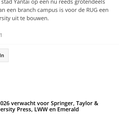
de stad Yantai op een nu reeds grotendeels
an een branch campus is voor de RUG een
sity uit te bouwen.
1
In
026 verwacht voor Springer, Taylor &
versity Press, LWW en Emerald