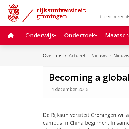
Skip
Skip
to
to
Content
Navigation
breed in kenni
Home
Onderwijs
Onderzoek
Maatsch
Over ons
Actueel
Nieuws
Nieuws
Becoming a global
14 december 2015
Becoming a global university
Pas uw cookie ins
De Rijksuniversiteit Groningen wil 
campus in China beginnen. In same