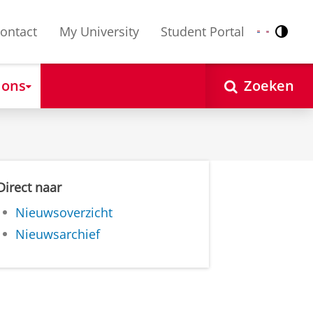
ontact
My University
Student Portal
Contr
Nederlands
English
 ons
Zoeken
Direct naar
Nieuwsoverzicht
Nieuwsarchief