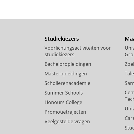
Studiekiezers
Maa
Voorlichtingsactiviteiten voor
Univ
studiekiezers
Gro
Bacheloropleidingen
Zoe
Masteropleidingen
Tal
Scholierenacademie
Sam
Cen
Summer Schools
Tec
Honours College
Uni
Promotietrajecten
Car
Veelgestelde vragen
Stu