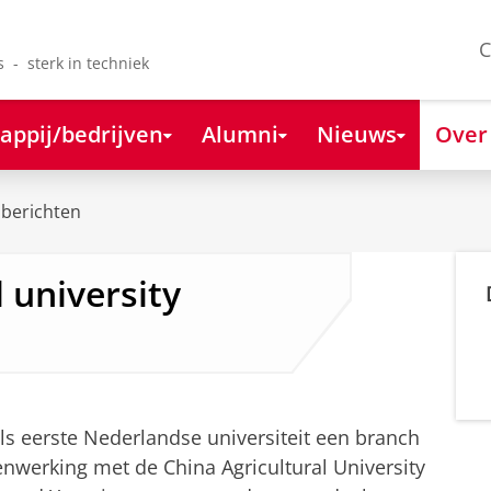
C
s - sterk in techniek
appij/bedrijven
Alumni
Nieuws
Over
berichten
 university
tellingen aan
om deze video te zien
als eerste Nederlandse universiteit een branch
nwerking met de China Agricultural University