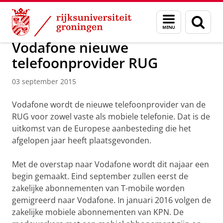
Skip
Skip
Over ons
Actueel
Nieuws
Nieuwsberichten
Menu
Zoek
to
to
en
Content
Navigation
zoeken
Vodafone nieuwe
telefoonprovider RUG
03 september 2015
Vodafone wordt de nieuwe telefoonprovider van de
RUG voor zowel vaste als mobiele telefonie. Dat is de
uitkomst van de Europese aanbesteding die het
afgelopen jaar heeft plaatsgevonden.
Met de overstap naar Vodafone wordt dit najaar een
begin gemaakt. Eind september zullen eerst de
zakelijke abonnementen van T-mobile worden
gemigreerd naar Vodafone. In januari 2016 volgen de
zakelijke mobiele abonnementen van KPN. De