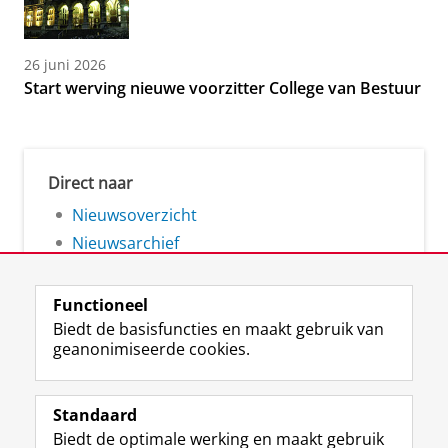
26 juni 2026
Start werving nieuwe voorzitter College van Bestuur
Direct naar
Nieuwsoverzicht
Nieuwsarchief
Functioneel
Biedt de basisfuncties en maakt gebruik van
geanonimiseerde cookies.
F
L
R
I
Y
Volg de RUG
a
i
S
n
o
Standaard
c
n
S
s
u
Biedt de optimale werking en maakt gebruik
e
k
-
t
T
Studiekiezers