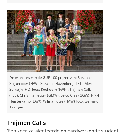
De winnaars van de GUF-100 prijzen zijn: Rozanne
Spijkerboer (FRW), Suzanne Hazenberg (LET), Merel
Semeijn (FIL), Joost Koehoorn (FWN), Thijmen Calis
(FEB), Christina Reuter (GMW), Eelco Glas (GGW), Nikki
Heisterkamp (LAW), Wilma Potze (FMW) Foto: Gerhard
Taatgen
Thijmen Calis
‘Een zeer getalenteerde en hardwerkende student