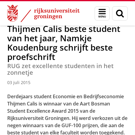
Skip
Skip
Over ons
Actueel
Nieuws
Nieuwsberichten
Menu
Zoek
to
to
en
Content
Navigation
zoeken
Thijmen Calis beste student
van het jaar, Namkje
Koudenburg schrijft beste
proefschrift
RUG zet excellente studenten in het
zonnetje
03 juli 2015
Derdejaars student Economie en Bedrijfseconomie
Thijmen Calis is winnaar van de Aart Bosman
Student Excellence Award 2015 van de
Rijksuniversiteit Groningen. Hij werd verkozen uit de
negen winnaars van de GUF-100 prijzen, die aan de
beste student van elke faculteit worden toegekend.