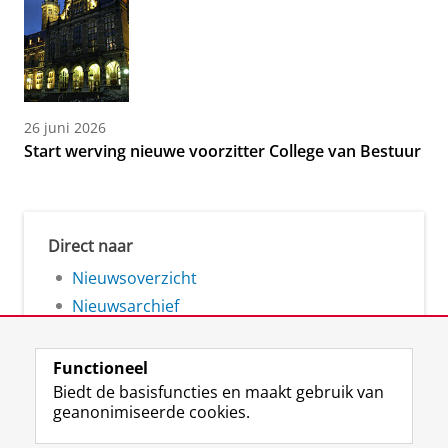
26 juni 2026
Start werving nieuwe voorzitter College van Bestuur
Direct naar
Nieuwsoverzicht
Nieuwsarchief
Functioneel
Biedt de basisfuncties en maakt gebruik van
geanonimiseerde cookies.
F
L
R
I
Y
Volg de RUG