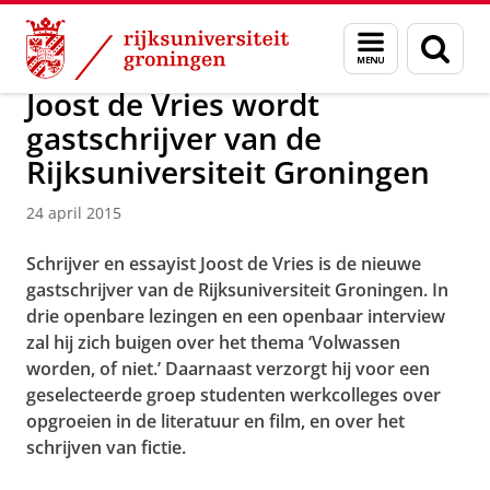
Skip
Skip
Over ons
Actueel
Nieuws
Nieuwsberichten
Menu
Zoek
to
to
en
Content
Navigation
zoeken
Joost de Vries wordt
gastschrijver van de
Rijksuniversiteit Groningen
24 april 2015
Schrijver en essayist Joost de Vries is de nieuwe
gastschrijver van de Rijksuniversiteit Groningen. In
drie openbare lezingen en een openbaar interview
zal hij zich buigen over het thema ‘Volwassen
worden, of niet.’ Daarnaast verzorgt hij voor een
geselecteerde groep studenten werkcolleges over
opgroeien in de literatuur en film, en over het
schrijven van fictie.