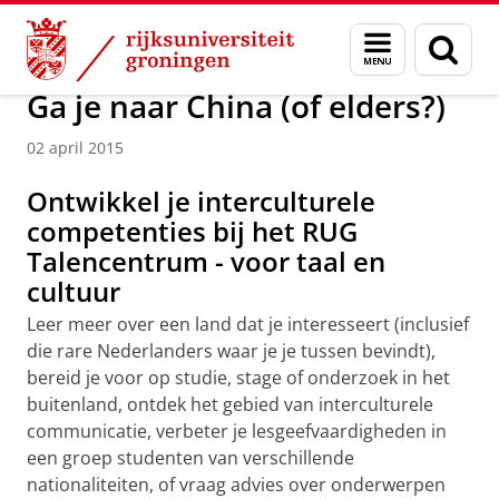
Skip
Skip
Over ons
Actueel
Nieuws
Nieuwsberichten
Menu
Zoek
to
to
en
Content
Navigation
zoeken
Ga je naar China (of elders?)
02 april 2015
Ontwikkel je interculturele
competenties bij het RUG
Talencentrum - voor taal en
cultuur
Leer meer over een land dat je interesseert (inclusief
die rare Nederlanders waar je je tussen bevindt),
bereid je voor op studie, stage of onderzoek in het
buitenland, ontdek het gebied van interculturele
communicatie, verbeter je lesgeefvaardigheden in
een groep studenten van verschillende
nationaliteiten, of vraag advies over onderwerpen