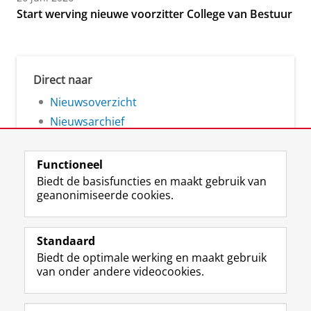
Start werving nieuwe voorzitter College van Bestuur
Direct naar
Nieuwsoverzicht
Nieuwsarchief
Functioneel
Biedt de basisfuncties en maakt gebruik van
geanonimiseerde cookies.
F
L
R
I
Y
Volg de RUG
a
i
S
n
o
Standaard
c
n
S
s
u
Biedt de optimale werking en maakt gebruik
e
k
-
t
T
Studiekiezers
van onder andere videocookies.
b
e
f
a
u
Maatschappij/bedrijven
o
d
e
g
b
o
I
e
r
e