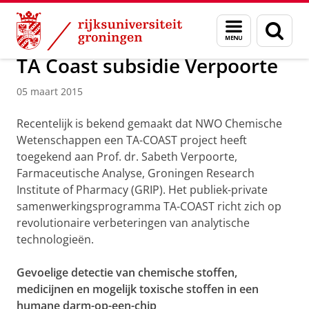
Skip
Skip
Over ons
Actueel
Nieuws
Nieuwsberichten
Menu
Zoek
to
to
en
Content
Navigation
zoeken
TA Coast subsidie Verpoorte
05 maart 2015
Recentelijk is bekend gemaakt dat NWO Chemische
Wetenschappen een TA-COAST project heeft
toegekend aan Prof. dr. Sabeth Verpoorte,
Farmaceutische Analyse, Groningen Research
Institute of Pharmacy (GRIP). Het publiek-private
samenwerkingsprogramma TA-COAST richt zich op
revolutionaire verbeteringen van analytische
technologieën.
Gevoelige detectie van chemische stoffen,
medicijnen en mogelijk toxische stoffen in een
humane darm-op-een-chip