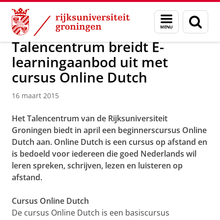
Skip
Skip
Over ons
Actueel
Nieuws
Nieuwsberichten
Menu
Zoek
to
to
en
Content
Navigation
zoeken
Talencentrum breidt E-
learningaanbod uit met
cursus Online Dutch
16 maart 2015
Het Talencentrum van de Rijksuniversiteit
Groningen biedt in april een beginnerscursus Online
Dutch aan. Online Dutch is een cursus op afstand en
is bedoeld voor iedereen die goed Nederlands wil
leren spreken, schrijven, lezen en luisteren op
afstand.
Cursus Online Dutch
De cursus Online Dutch is een basiscursus