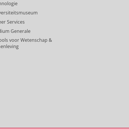
R
a
n
u
R
hnologie
i
R
i
n
i
versiteitsmuseum
j
i
v
t
j
k
j
e
R
k
eer Services
s
k
r
i
s
dium Generale
u
s
s
j
u
n
u
i
k
n
ools voor Wetenschap &
i
n
t
s
i
enleving
v
i
e
u
v
e
v
i
n
e
r
e
t
i
r
s
r
G
v
s
i
s
r
e
i
t
i
o
r
t
e
t
n
s
e
i
e
i
i
i
t
i
n
t
t
G
t
g
e
G
r
G
e
i
r
o
r
n
t
o
n
o
G
n