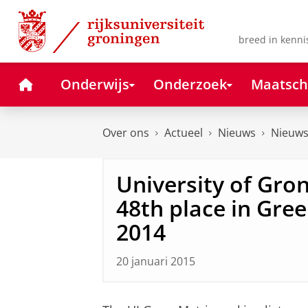
Skip
Skip
to
to
Content
Navigation
breed in kenni
Home
Onderwijs
Onderzoek
Maatsch
Over ons
Actueel
Nieuws
Nieuws
University of Gro
48th place in Gre
2014
20 januari 2015