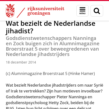
Skip
Skip
Over ons
Actueel
Nieuws
Nieuwsberichten
Menu
Zoek
to
to
en
Content
Navigation
zoeken
Wat bezielt de Nederlandse
jihadist?
Godsdienstwetenschappers Nanninga
en Zock buigen zich in Alumnimagazine
Broerstraat 5 over beweegredenen van
Nederlandse jihadstrijders
18 december 2014
(c) Alumnimagazine Broerstraat 5 (Hinke Hamer)
Wat bezielt Nederlandse jihadstrijders om naar Syrië
of Irak te vertrekken? Zijn hun motieven invoelbaar?
Godsdienstwetenschapper Pieter Nanninga en
godsdienstpsycholoog Hetty Zock, beiden bij de
RUG, laten hun licht schijnen over een delicaat