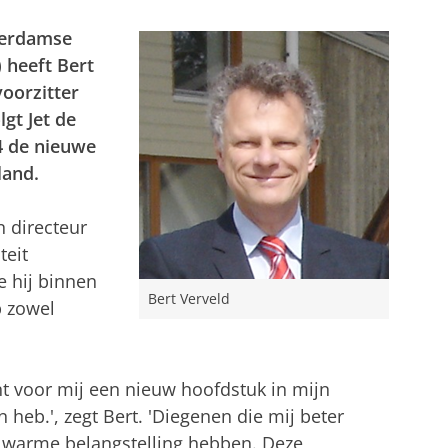
terdamse
 heeft Bert
oorzitter
lgt Jet de
4 de nieuwe
land.
n directeur
teit
e hij binnen
Bert Verveld
p zowel
t voor mij een nieuw hoofdstuk in mijn
n heb.', zegt Bert. 'Diegenen die mij beter
 warme belangstelling hebben. Deze