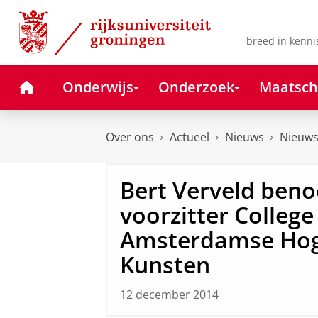
Skip
Skip
to
to
Content
Navigation
breed in kenni
Home
Onderwijs
Onderzoek
Maatsch
Over ons
Actueel
Nieuws
Nieuws
Bert Verveld ben
voorzitter Colleg
Amsterdamse Hog
Kunsten
12 december 2014