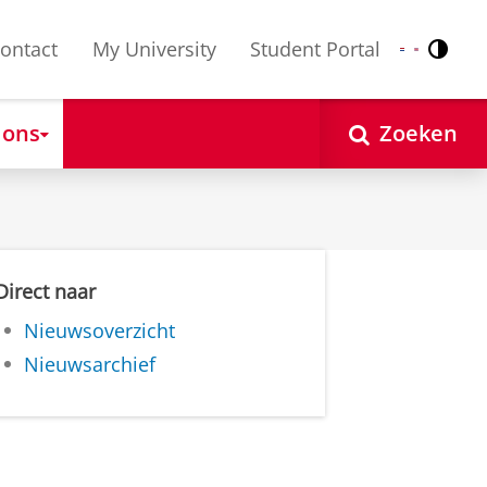
ontact
My University
Student Portal
Contr
Nederlands
English
 ons
Zoeken
Direct naar
Nieuwsoverzicht
Nieuwsarchief