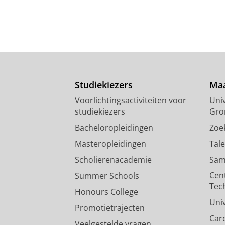
Studiekiezers
Maa
Voorlichtingsactiviteiten voor
Univ
studiekiezers
Gro
Bacheloropleidingen
Zoe
Masteropleidingen
Tal
Scholierenacademie
Sam
Cen
Summer Schools
Tec
Honours College
Uni
Promotietrajecten
Car
Veelgestelde vragen