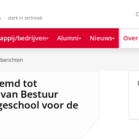
C
s - sterk in techniek
appij/bedrijven
Alumni
Nieuws
Over
berichten
oemd tot
e van Bestuur
eschool voor de