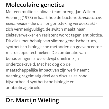
Moleculaire genetica
Met een multidisciplinair team brengt Jan-Willem
Veening (1978) in kaart hoe de bacterie
Streptococcus
pneumoniae
- die o.a. longontsteking veroorzaakt -
zich vermenigvuldigt, de switch maakt naar
ziekteverwekker en resistent wordt tegen antibiotica.
Dit alles met behulp van slimme genetische trucs,
synthetisch-biologische methoden en geavanceerde
microscopie technieken. De combinatie van
benaderingen is wereldwijd uniek in zijn
onderzoeksveld. Met het oog op de
maatschappelijke impact van zijn werk neemt
Veening regelmatig deel aan discussies rond
bijvoorbeeld synthetische biologie en
antibioticagebruik.
Dr. Martijn Wieling
Pneumokokken doorgronden
Pas uw cookie instellingen aan
om deze