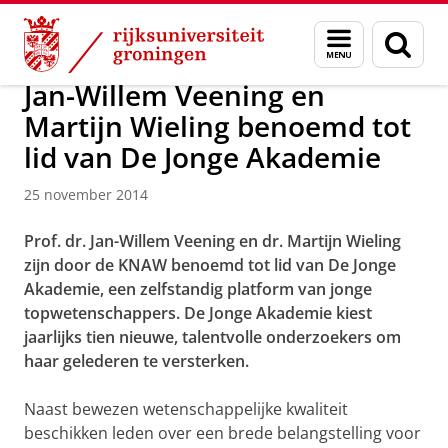
Skip
Skip
Over ons
Actueel
Nieuws
Nieuwsberichten
Menu
Zoek
to
to
en
Content
Navigation
zoeken
Jan-Willem Veening en
Martijn Wieling benoemd tot
lid van De Jonge Akademie
25 november 2014
Prof. dr. Jan-Willem Veening en dr. Martijn Wieling
zijn
door de KNAW benoemd tot lid van De Jonge
Akademie,
een zelfstandig platform van jonge
topwetenschappers. De Jonge Akademie kiest
jaarlijks tien nieuwe, talentvolle onderzoekers om
haar gelederen te versterken.
Naast bewezen wetenschappelijke kwaliteit
beschikken leden over een brede belangstelling voor