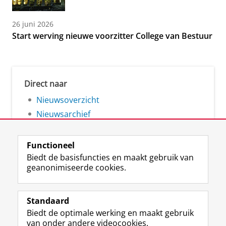
26 juni 2026
Start werving nieuwe voorzitter College van Bestuur
Direct naar
Nieuwsoverzicht
Nieuwsarchief
Functioneel
Biedt de basisfuncties en maakt gebruik van
geanonimiseerde cookies.
F
L
R
I
Y
Volg de RUG
a
i
S
n
o
Standaard
c
n
S
s
u
Biedt de optimale werking en maakt gebruik
e
k
-
t
T
Studiekiezers
van onder andere videocookies.
b
e
f
a
u