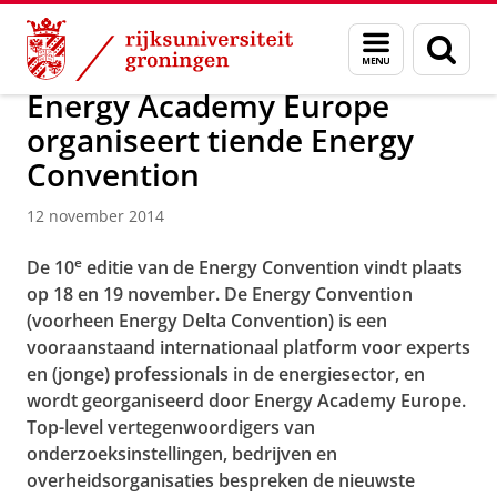
Skip
Skip
Over ons
Actueel
Nieuws
Nieuwsberichten
Menu
Zoek
to
to
en
Content
Navigation
zoeken
Energy Academy Europe
organiseert tiende Energy
Convention
12 november 2014
e
De 10
editie van de Energy Convention vindt plaats
op 18 en 19 november. De Energy Convention
(voorheen Energy Delta Convention) is een
vooraanstaand internationaal platform voor experts
en (jonge) professionals in de energiesector, en
wordt georganiseerd door Energy Academy Europe.
Top-level vertegenwoordigers van
onderzoeksinstellingen, bedrijven en
overheidsorganisaties bespreken de nieuwste