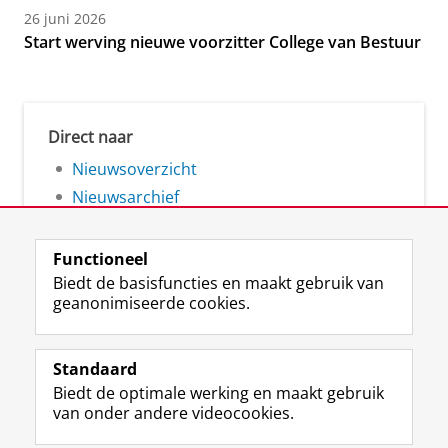
26 juni 2026
Start werving nieuwe voorzitter College van Bestuur
Direct naar
Nieuwsoverzicht
Nieuwsarchief
Functioneel
Biedt de basisfuncties en maakt gebruik van
geanonimiseerde cookies.
F
L
R
I
Y
Volg de RUG
a
i
S
n
o
Standaard
c
n
S
s
u
Biedt de optimale werking en maakt gebruik
e
k
-
t
T
Studiekiezers
van onder andere videocookies.
b
e
f
a
u
Maatschappij/bedrijven
o
d
e
g
b