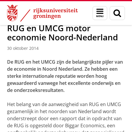
Skip
Skip
Over ons
Actueel
Nieuws
Nieuwsberichten
Menu
Zoek
to
to
en
Content
Navigation
zoeken
RUG en UMCG motor
economie Noord-Nederland
30 oktober 2014
De RUG en het UMCG zijn de belangrijkste pijler van
de economie in Noord Nederland. Ze hebben een
sterke internationale reputatie worden hoog
gewaardeerd vanwege het excellente onderwijs en
de onderzoeksresultaten.
Het belang van de aanwezigheid van RUG en UMCG
gezamenlijk in het noorden van Nederland wordt
onderstreept door een rapport dat in opdracht van
de RUG is opgesteld door Biggar Economics, een