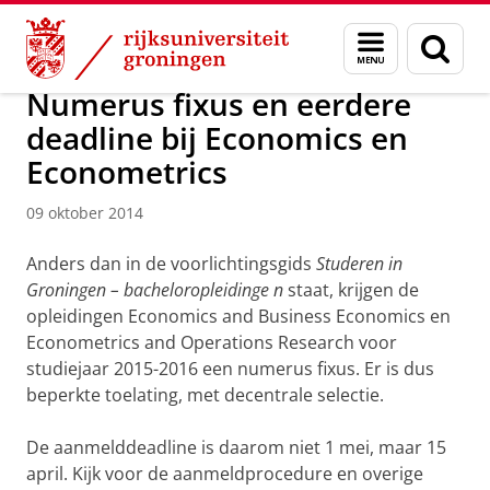
Skip
Skip
Over ons
Actueel
Nieuws
Nieuwsberichten
Menu
Zoek
to
to
en
Content
Navigation
zoeken
Numerus fixus en eerdere
deadline bij Economics en
Econometrics
09 oktober 2014
Anders dan in de voorlichtingsgids
Studeren in
Groningen – bacheloropleidinge
n
staat, krijgen de
opleidingen Economics and Business Economics en
Econometrics and Operations Research voor
studiejaar 2015-2016 een numerus fixus. Er is dus
beperkte toelating, met decentrale selectie.
De aanmelddeadline is daarom niet 1 mei, maar 15
april. Kijk voor de aanmeldprocedure en overige