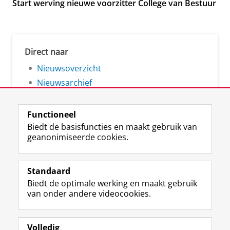
Start werving nieuwe voorzitter College van Bestuur
Direct naar
Nieuwsoverzicht
Nieuwsarchief
Functioneel
Biedt de basisfuncties en maakt gebruik van
geanonimiseerde cookies.
F
L
R
I
Y
Volg de RUG
a
i
S
n
o
Standaard
c
n
S
s
u
Biedt de optimale werking en maakt gebruik
e
k
-
t
T
Studiekiezers
van onder andere videocookies.
b
e
f
a
u
Maatschappij/bedrijven
o
d
e
g
b
o
I
e
r
e
Alumni
k
n
d
a
-
Volledig