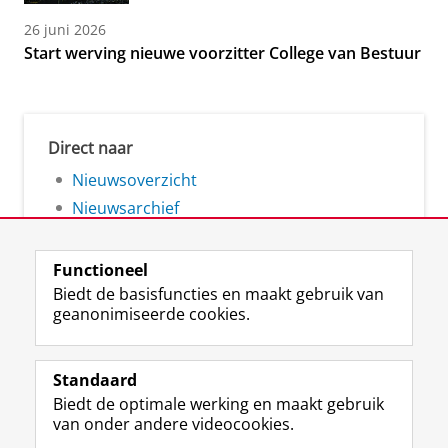
26 juni 2026
Start werving nieuwe voorzitter College van Bestuur
Direct naar
Nieuwsoverzicht
Nieuwsarchief
Functioneel
Biedt de basisfuncties en maakt gebruik van
geanonimiseerde cookies.
F
L
R
I
Y
Volg de RUG
a
i
S
n
o
Standaard
c
n
S
s
u
Biedt de optimale werking en maakt gebruik
e
k
-
t
T
Studiekiezers
van onder andere videocookies.
b
e
f
a
u
Maatschappij/bedrijven
o
d
e
g
b