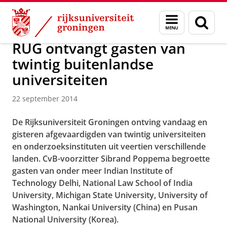
Skip
Skip
Over ons
Actueel
Nieuws
Nieuwsberichten
Menu
Zoek
to
to
en
Content
Navigation
zoeken
RUG ontvangt gasten van
twintig buitenlandse
universiteiten
22 september 2014
De Rijksuniversiteit Groningen ontving vandaag en
gisteren afgevaardigden van twintig universiteiten
en onderzoeksinstituten uit veertien verschillende
landen. CvB-voorzitter Sibrand Poppema begroette
gasten van onder meer Indian Institute of
Technology Delhi, National Law School of India
University, Michigan State University, University of
Washington, Nankai University (China) en Pusan
National University (Korea).