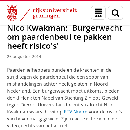
Skip
Skip
Over ons
Actueel
Nieuws
Nieuwsberichten
Menu
Zoek
to
to
en
Content
Navigation
zoeken
Nico Kwakman: 'Burgerwacht
om paardenbeul te pakken
heeft risico's'
26 augustus 2014
Paardenliefhebbers bundelen de krachten in de
strijd tegen de paardenbeul die een spoor van
mishandelingen achter heeft gelaten in Noord-
Nederland. Een burgerwacht moet uitkomst bieden,
denkt Henk ten Napel van Stichting Zinloos Geweld
tegen Dieren. Universitair docent strafrecht Nico
Kwakman waarschuwt op
RTV Noord
voor de risico's
van bovenmatig geweld. Zijn reactie is te zien in de
video, rechts van het artikel.