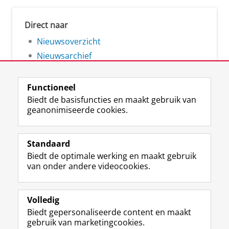
Direct naar
Nieuwsoverzicht
Nieuwsarchief
Functioneel
Biedt de basisfuncties en maakt gebruik van
geanonimiseerde cookies.
F
L
R
I
Y
Volg de RUG
a
i
S
n
o
Standaard
c
n
S
s
u
Biedt de optimale werking en maakt gebruik
e
k
-
t
T
Studiekiezers
van onder andere videocookies.
b
e
f
a
u
Maatschappij/bedrijven
o
d
e
g
b
o
I
e
r
e
Alumni
k
n
d
a
-
Volledig
p
-
R
m
k
Biedt gepersonaliseerde content en maakt
Over ons
a
p
i
-
a
gebruik van marketingcookies.