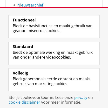
Nieuwsarchief
Functioneel
Biedt de basisfuncties en maakt gebruik van
geanonimiseerde cookies.
F
L
R
I
Y
Volg de RUG
a
i
S
n
o
Standaard
c
n
S
s
u
Biedt de optimale werking en maakt gebruik
e
k
-
t
T
Studiekiezers
van onder andere videocookies.
b
e
f
a
u
Maatschappij/bedrijven
o
d
e
g
b
o
I
e
r
e
Alumni
k
n
d
a
-
Volledig
p
-
R
m
k
Biedt gepersonaliseerde content en maakt
Over ons
a
p
i
-
a
gebruik van marketingcookies.
g
a
j
a
n
i
g
k
c
a
Disclaimer & Copyright
Privacy
Cookies
n
i
s
c
a
Stel je cookievoorkeur in. Lees onze
privacy
en
Inloggen
a
n
u
o
l
cookie disclaimer
voor meer informatie.
R
a
n
u
R