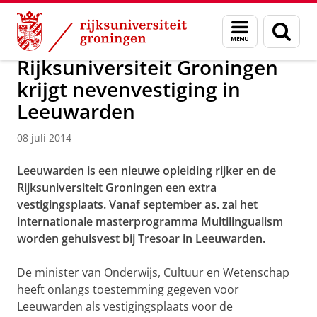
Skip
Skip
Over ons
Actueel
Nieuws
Nieuwsberichten
Menu
Zoek
to
to
en
Content
Navigation
zoeken
Rijksuniversiteit Groningen
krijgt nevenvestiging in
Leeuwarden
08 juli 2014
Leeuwarden is een nieuwe opleiding rijker en de
Rijksuniversiteit Groningen een extra
vestigingsplaats. Vanaf september as. zal het
internationale masterprogramma Multilingualism
worden gehuisvest bij Tresoar in Leeuwarden.
De minister van Onderwijs, Cultuur en Wetenschap
heeft onlangs toestemming gegeven voor
Leeuwarden als vestigingsplaats voor de