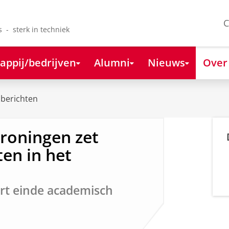
C
s - sterk in techniek
appij/bedrijven
Alumni
Nieuws
Over
berichten
Groningen zet
ten in het
t einde academisch