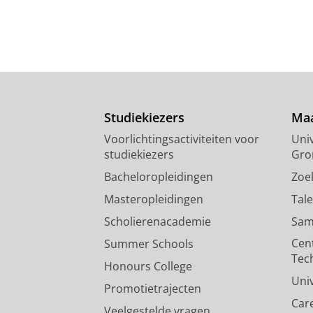
Studiekiezers
Maa
Voorlichtingsactiviteiten voor
Univ
studiekiezers
Gro
Bacheloropleidingen
Zoe
Masteropleidingen
Tal
Scholierenacademie
Sam
Cen
Summer Schools
Tec
Honours College
Uni
Promotietrajecten
Car
Veelgestelde vragen