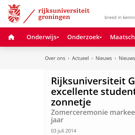
Skip
Skip
to
to
Content
Navigation
breed in kenni
Home
Onderwijs
Onderzoek
Maatsch
Over ons
Actueel
Nieuws
Nieuws
Rijksuniversiteit 
excellente studen
zonnetje
Zomerceremonie markeer
jaar
03 juli 2014