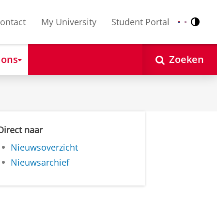
ontact
My University
Student Portal
Contr
Nederlands
English
 ons
Zoeken
Direct naar
Nieuwsoverzicht
Nieuwsarchief