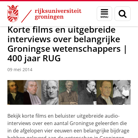
Skip
Skip
Over ons
Actueel
Nieuws
Nieuwsberichten
Menu
Zoek
to
to
en
Content
Navigation
zoeken
Korte films en uitgebreide
interviews over belangrijke
Groningse wetenschappers |
400 jaar RUG
09 mei 2014
Bekijk korte films en beluister uitgebreide audio-
interviews over een aantal Groningse geleerden die
in de afgelopen vier eeuwen een belangrijke bijdrage