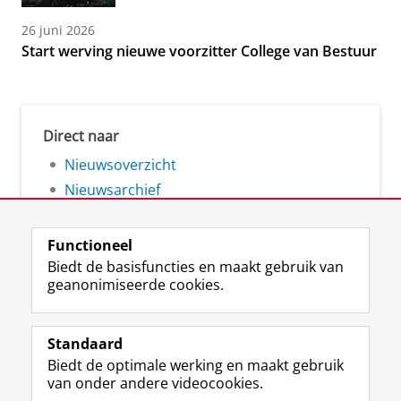
26 juni 2026
Start werving nieuwe voorzitter College van Bestuur
Direct naar
Nieuwsoverzicht
Nieuwsarchief
Functioneel
Biedt de basisfuncties en maakt gebruik van
geanonimiseerde cookies.
F
L
R
I
Y
Volg de RUG
a
i
S
n
o
Standaard
c
n
S
s
u
Biedt de optimale werking en maakt gebruik
e
k
-
t
T
Studiekiezers
van onder andere videocookies.
b
e
f
a
u