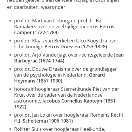
hebben geleverd aan de wetenschap in Groningen
en daarbuiten, waaronder:
prof.dr. Mart van Lieburg en prof.dr. Bart
Ramakers over de veelzijdige medicus
Petrus
Camper (1722-1789)
prof.dr. Klaas van Berkel en Ulco Kooystra over
scheikundige
Petrus Driessen (1753-1828)
prof.dr. Arjo Vanderjagt over rechtsgeleerde
Jean
Barbeyrac (1674-1744)
prof.dr. Douwe Draaisma over de grondlegger
van de psychologie in Nederland,
Gerard
Heymans (1857-1930)
honorair hoogleraar Sterrenkunde Piet van der
Kruit over de vader van de Nederlandse
astronomie,
Jacobus Cornelius Kapteyn (1851-
1922)
prof.dr. Jan Lokin over hoogleraar Romeins Recht,
H.J. Scheltema (1906-1981)
Rolf ter Sluis over hoogleraar Heelkunde,