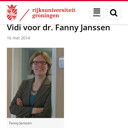
Skip
Skip
Over ons
Actueel
Nieuws
Nieuwsberichten
Menu
Zoek
to
to
en
Content
Navigation
zoeken
Vidi voor dr. Fanny Janssen
16 mei 2014
Fanny Janssen