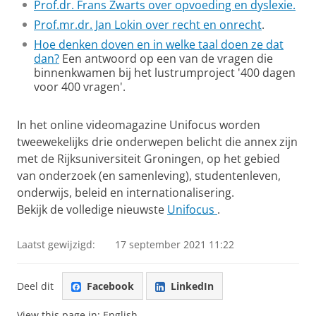
Prof.dr. Frans Zwarts over opvoeding en dyslexie.
Prof.mr.dr. Jan Lokin over recht en onrecht
.
Hoe denken doven en in welke taal doen ze dat
dan?
Een antwoord op een van de vragen die
binnenkwamen bij het lustrumproject '400 dagen
voor 400 vragen'.
I
n het online videomagazine Unifocus worden
tweewekelijks drie onderwepen belicht die annex zijn
met de Rijksuniversiteit Groningen, op het gebied
van onderzoek (en samenleving), studentenleven,
onderwijs, beleid en internationalisering.
Bekijk de volledige nieuwste
Unifocus
.
Laatst gewijzigd:
17 september 2021 11:22
Deel dit
Facebook
LinkedIn
View this page in:
English