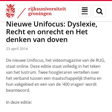
Skip
Skip
Over ons
Actueel
Nieuws
Nieuwsberichten
Menu
Zoek
to
to
en
Content
Navigation
zoeken
Nieuwe Unifocus: Dyslexie,
Recht en onrecht en Het
denken van doven
23 april 2014
De nieuwe Unifocus, het videomagazine van de RUG,
staat online.
Deze editie staat volledig in het teken
van het lustrum. Twee hoogleraren vertellen over
het verband tussen een maatschappelijk thema en
hun vakgebied en een van de '400 vragen' wordt
beantwoord.
In deze editie: