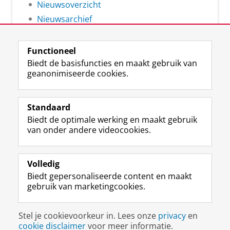
Nieuwsoverzicht
Nieuwsarchief
Functioneel
Biedt de basisfuncties en maakt gebruik van
geanonimiseerde cookies.
F
L
R
I
Y
Volg de RUG
a
i
S
n
o
Standaard
c
n
S
s
u
Biedt de optimale werking en maakt gebruik
e
k
-
t
T
Studiekiezers
van onder andere videocookies.
b
e
f
a
u
Maatschappij/bedrijven
o
d
e
g
b
o
I
e
r
e
Alumni
k
n
d
a
-
Volledig
p
-
R
m
k
Biedt gepersonaliseerde content en maakt
Over ons
a
p
i
-
a
gebruik van marketingcookies.
g
a
j
a
n
i
g
k
c
a
Disclaimer & Copyright
Privacy
Cookies
n
i
s
c
a
Stel je cookievoorkeur in. Lees onze
privacy
en
Inloggen
a
n
u
o
l
cookie disclaimer
voor meer informatie.