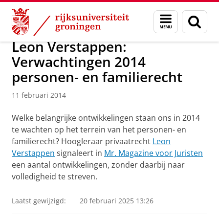
Skip
Skip
Over ons
Actueel
Nieuws
Nieuwsberichten
Menu
Zoek
to
to
en
Content
Navigation
zoeken
Leon Verstappen:
Verwachtingen 2014
personen- en familierecht
11 februari 2014
Welke belangrijke ontwikkelingen staan ons in 2014
te wachten op het terrein van het personen- en
familierecht? Hoogleraar privaatrecht
Leon
Verstappen
signaleert in
Mr. Magazine voor Juristen
een aantal ontwikkelingen, zonder daarbij naar
volledigheid te streven.
Laatst gewijzigd:
20 februari 2025 13:26