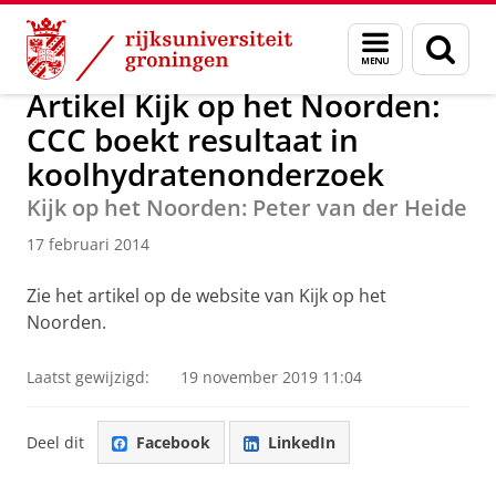
Skip
Skip
Over ons
Actueel
Nieuws
Nieuwsberichten
Menu
Zoek
to
to
en
Content
Navigation
zoeken
Artikel Kijk op het Noorden:
CCC boekt resultaat in
koolhydratenonderzoek
Kijk op het Noorden: Peter van der Heide
17 februari 2014
Zie het artikel op de website van Kijk op het
Noorden.
Laatst gewijzigd:
19 november 2019 11:04
Deel dit
Facebook
LinkedIn