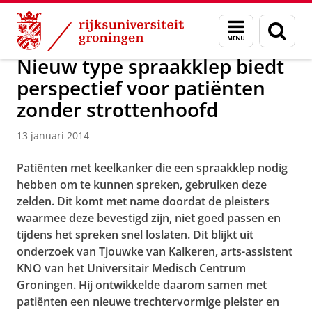
Skip
Skip
Over ons
Actueel
Nieuws
Nieuwsberichten
Menu
Zoek
to
to
en
Content
Navigation
zoeken
Nieuw type spraakklep biedt
perspectief voor patiënten
zonder strottenhoofd
13 januari 2014
Patiënten met keelkanker die een spraakklep nodig
hebben om te kunnen spreken, gebruiken deze
zelden. Dit komt met name doordat de pleisters
waarmee deze bevestigd zijn, niet goed passen en
tijdens het spreken snel loslaten. Dit blijkt uit
onderzoek van Tjouwke van Kalkeren, arts-assistent
KNO van het Universitair Medisch Centrum
Groningen. Hij ontwikkelde daarom samen met
patiënten een nieuwe trechtervormige pleister en