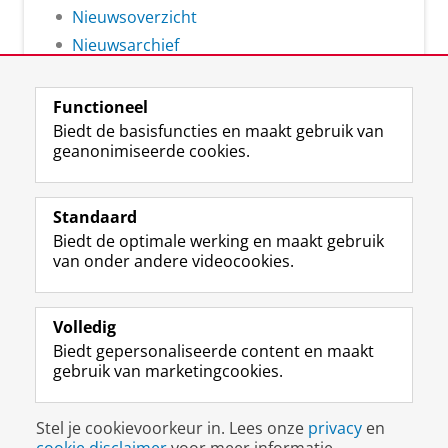
Nieuwsoverzicht
Nieuwsarchief
Functioneel
Biedt de basisfuncties en maakt gebruik van
geanonimiseerde cookies.
F
L
R
I
Y
Volg de RUG
a
i
S
n
o
Standaard
c
n
S
s
u
Biedt de optimale werking en maakt gebruik
e
k
-
t
T
Studiekiezers
van onder andere videocookies.
b
e
f
a
u
Maatschappij/bedrijven
o
d
e
g
b
o
I
e
r
e
Alumni
k
n
d
a
-
Volledig
p
-
R
m
k
Biedt gepersonaliseerde content en maakt
Over ons
a
p
i
-
a
gebruik van marketingcookies.
g
a
j
a
n
i
g
k
c
a
Disclaimer & Copyright
Privacy
Cookies
n
i
s
c
a
Stel je cookievoorkeur in. Lees onze
privacy
en
Inloggen
a
n
u
o
l