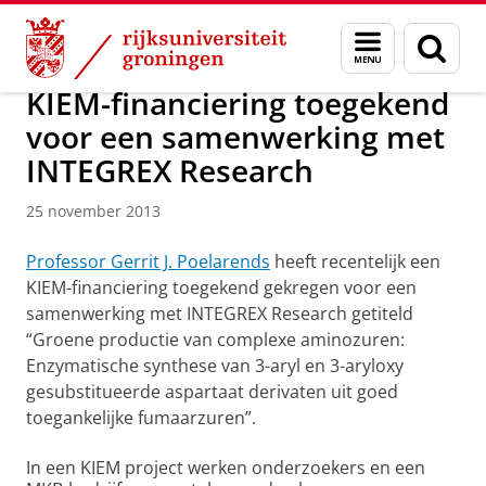
Skip
Skip
Over ons
Actueel
Nieuws
Nieuwsberichten
Menu
Zoek
to
to
en
Content
Navigation
zoeken
KIEM-financiering toegekend
voor een samenwerking met
INTEGREX Research
25 november 2013
Professor Gerrit J. Poelarends
heeft recentelijk een
KIEM-financiering toegekend gekregen voor een
samenwerking met INTEGREX Research getiteld
“Groene productie van complexe aminozuren:
Enzymatische synthese van 3-aryl en 3-aryloxy
gesubstitueerde aspartaat derivaten uit goed
toegankelijke fumaarzuren”.
In een KIEM project werken onderzoekers en een