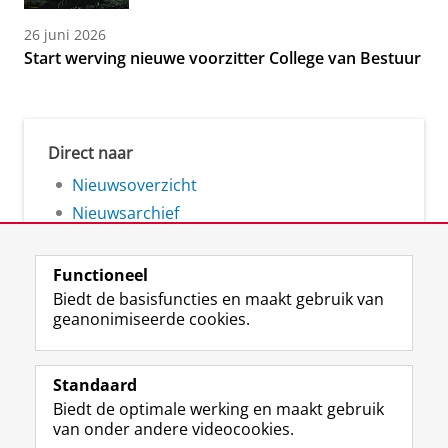
26 juni 2026
Start werving nieuwe voorzitter College van Bestuur
Direct naar
Nieuwsoverzicht
Nieuwsarchief
Functioneel
Biedt de basisfuncties en maakt gebruik van
geanonimiseerde cookies.
F
L
R
I
Y
Volg de RUG
a
i
S
n
o
Standaard
c
n
S
s
u
Biedt de optimale werking en maakt gebruik
e
k
-
t
T
Studiekiezers
van onder andere videocookies.
b
e
f
a
u