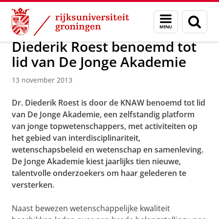
Skip
Skip
Over ons
Actueel
Nieuws
Nieuwsberichten
Menu
Zoek
to
to
en
Content
Navigation
zoeken
Diederik Roest benoemd tot
lid van De Jonge Akademie
13 november 2013
Dr. Diederik Roest is door de KNAW benoemd tot lid
van De Jonge Akademie, een zelfstandig platform
van jonge topwetenschappers, met activiteiten op
het gebied van interdisciplinariteit,
wetenschapsbeleid en wetenschap en samenleving.
De Jonge Akademie kiest jaarlijks tien nieuwe,
talentvolle onderzoekers om haar gelederen te
versterken.
Naast bewezen wetenschappelijke kwaliteit