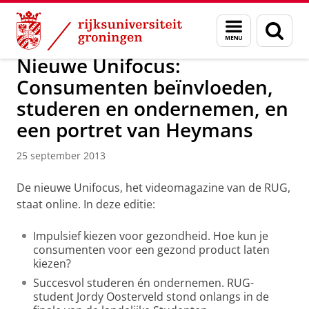
Skip
Skip
Over ons
Actueel
Nieuws
Nieuwsberichten
Menu
Zoek
to
to
en
Content
Navigation
zoeken
Nieuwe Unifocus:
Consumenten beïnvloeden,
studeren en ondernemen, en
een portret van Heymans
25 september 2013
De nieuwe Unifocus, het videomagazine van de RUG,
staat online. In deze editie:
Impulsief kiezen voor gezondheid. Hoe kun je
consumenten voor een gezond product laten
kiezen?
Succesvol studeren én ondernemen. RUG-
student Jordy Oosterveld stond onlangs in de