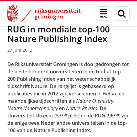
Skip
Skip
Over ons
Actueel
Nieuws
Nieuwsberichten
Menu
Zoek
to
to
en
Content
Navigation
zoeken
RUG in mondiale top-100
Nature Publishing Index
27 juni 2013
De Rijksuniversiteit Groningen is doorgedrongen tot
de beste honderd universiteiten in de Global Top
200 Publishing Index van het wetenschappelijk
tijdschrift Nature. De ranglijst is gebaseerd op
publicaties die in 2012 zijn verschenen in
Nature
en
maandelijkse tijdschriften als
Nature Chemistry
,
Nature Nanotechnology
en
Nature Physics
. De
ste
ste
Universiteit Utrecht (53
plek) en de RUG (96
) zijn
de enige twee Nederlandse universiteiten in de top-
100 van de Nature Publishing Index.