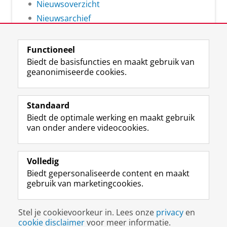
Nieuwsoverzicht
Nieuwsarchief
Functioneel
Biedt de basisfuncties en maakt gebruik van
geanonimiseerde cookies.
F
L
R
I
Y
Volg de RUG
a
i
S
n
o
Standaard
c
n
S
s
u
Biedt de optimale werking en maakt gebruik
e
k
-
t
T
Studiekiezers
van onder andere videocookies.
b
e
f
a
u
Maatschappij/bedrijven
o
d
e
g
b
o
I
e
r
e
Alumni
k
n
d
a
-
Volledig
p
-
R
m
k
Biedt gepersonaliseerde content en maakt
Over ons
a
p
i
-
a
gebruik van marketingcookies.
g
a
j
a
n
i
g
k
c
a
Disclaimer & Copyright
Privacy
Cookies
n
i
s
c
a
Stel je cookievoorkeur in. Lees onze
privacy
en
Inloggen
a
n
u
o
l
cookie disclaimer
voor meer informatie.