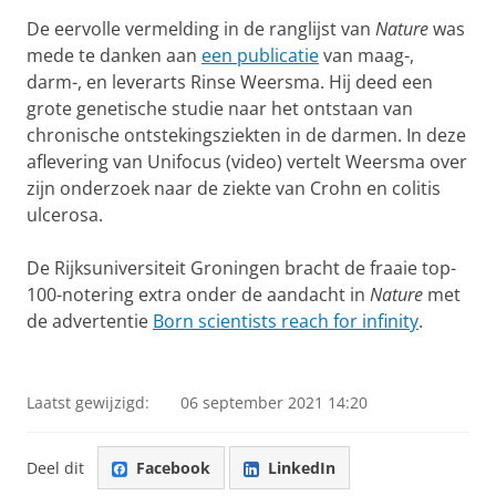
De eervolle vermelding in de ranglijst van
Nature
was
mede te danken aan
een publicatie
van maag-,
darm-, en leverarts Rinse Weersma. Hij deed een
grote genetische studie naar het ontstaan van
chronische ontstekingsziekten in de darmen. In deze
aflevering van Unifocus (video) vertelt Weersma over
zijn onderzoek naar de ziekte van Crohn en colitis
ulcerosa.
De Rijksuniversiteit Groningen bracht de fraaie top-
100-notering extra onder de aandacht in
Nature
met
de advertentie
Born scientists reach for infinity
.
Unifocus 18, Nature RUG in mondiale Top 100
Pas uw cookie instellingen aan
om deze
video te zien
Laatst gewijzigd:
06 september 2021 14:20
Deel dit
Facebook
LinkedIn