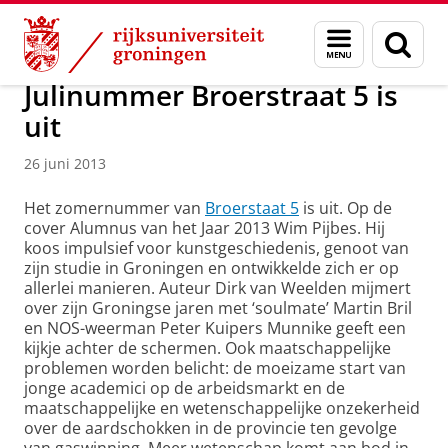
Skip
Skip
Over ons
Actueel
Nieuws
Nieuwsberichten
Menu
Zoek
to
to
en
Content
Navigation
zoeken
Julinummer Broerstraat 5 is
uit
26 juni 2013
Het zomernummer van
Broerstaat 5
is uit. Op de
cover Alumnus van het Jaar 2013 Wim Pijbes. Hij
koos impulsief voor kunstgeschiedenis, genoot van
zijn studie in Groningen en ontwikkelde zich er op
allerlei manieren. Auteur Dirk van Weelden mijmert
over zijn Groningse jaren met ‘soulmate’ Martin Bril
en NOS-weerman Peter Kuipers Munnike geeft een
kijkje achter de schermen. Ook maatschappelijke
problemen worden belicht: de moeizame start van
jonge academici op de arbeidsmarkt en de
maatschappelijke en wetenschappelijke onzekerheid
over de aardschokken in de provincie ten gevolge