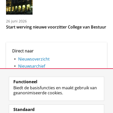
26 juni 2026
Start werving nieuwe voorzitter College van Bestuur
Direct naar
Nieuwsoverzicht
Nieuwsarchief
Functioneel
Biedt de basisfuncties en maakt gebruik van
geanonimiseerde cookies.
F
L
R
I
Y
Volg de RUG
a
i
S
n
o
Standaard
c
n
S
s
u