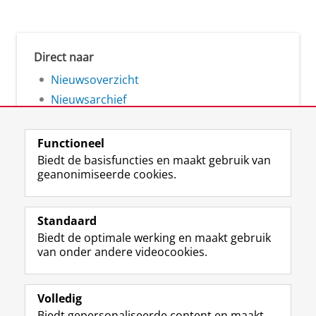
Direct naar
Nieuwsoverzicht
Nieuwsarchief
Functioneel
Biedt de basisfuncties en maakt gebruik van
geanonimiseerde cookies.
F
L
R
I
Y
Volg de RUG
a
i
S
n
o
Standaard
c
n
S
s
u
Biedt de optimale werking en maakt gebruik
e
k
-
t
T
Studiekiezers
van onder andere videocookies.
b
e
f
a
u
Maatschappij/bedrijven
o
d
e
g
b
o
I
e
r
e
Alumni
k
n
d
a
-
Volledig
p
-
R
m
k
Biedt gepersonaliseerde content en maakt