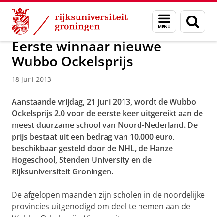
Skip
Skip
Over ons
Actueel
Nieuws
Nieuwsberichten
Menu
Zoek
to
to
en
Content
Navigation
zoeken
Eerste winnaar nieuwe
Wubbo Ockelsprijs
18 juni 2013
Aanstaande vrijdag, 21 juni 2013, wordt de Wubbo
Ockelsprijs 2.0 voor de eerste keer uitgereikt aan de
meest duurzame school van Noord-Nederland. De
prijs bestaat uit een bedrag van 10.000 euro,
beschikbaar gesteld door de NHL, de Hanze
Hogeschool, Stenden University en de
Rijksuniversiteit Groningen.
De afgelopen maanden zijn scholen in de noordelijke
provincies uitgenodigd om deel te nemen aan de