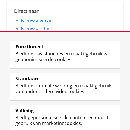
Direct naar
Nieuwsoverzicht
Nieuwsarchief
Functioneel
Biedt de basisfuncties en maakt gebruik van
geanonimiseerde cookies.
F
L
R
I
Y
Volg de RUG
a
i
S
n
o
Standaard
c
n
S
s
u
Biedt de optimale werking en maakt gebruik
e
k
-
t
T
Studiekiezers
van onder andere videocookies.
b
e
f
a
u
Maatschappij/bedrijven
o
d
e
g
b
o
I
e
r
e
Alumni
k
n
d
a
-
Volledig
p
-
R
m
k
Biedt gepersonaliseerde content en maakt
Over ons
a
p
i
-
a
gebruik van marketingcookies.
g
a
j
a
n