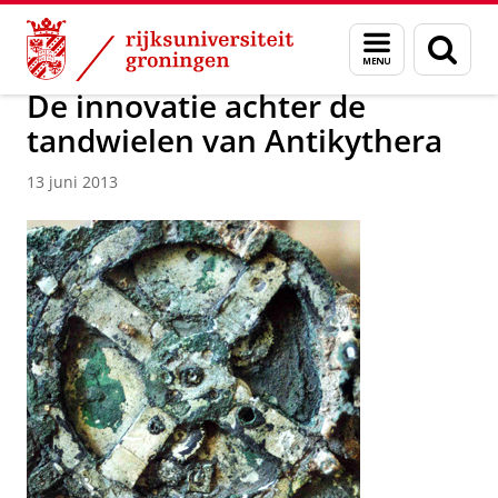
Skip
Skip
Over ons
Actueel
Nieuws
Nieuwsberichten
Menu
Zoek
to
to
en
Content
Navigation
zoeken
De innovatie achter de
tandwielen van Antikythera
13 juni 2013