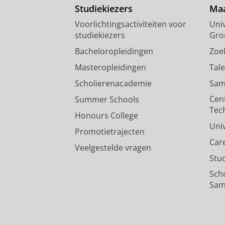
Studiekiezers
Maa
Voorlichtingsactiviteiten voor
Univ
studiekiezers
Gro
Bacheloropleidingen
Zoe
Masteropleidingen
Tal
Scholierenacademie
Sam
Cen
Summer Schools
Tec
Honours College
Uni
Promotietrajecten
Car
Veelgestelde vragen
Stu
Sch
Sam