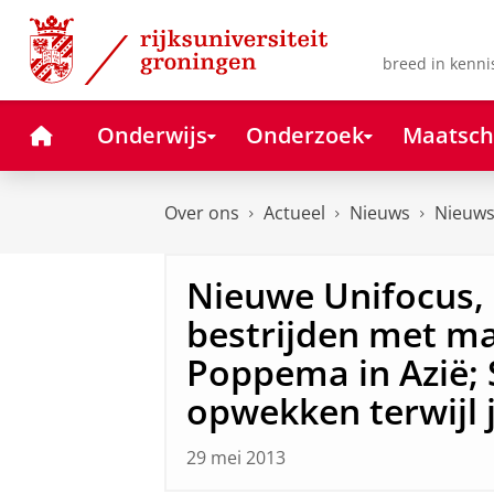
Skip
Skip
to
to
Content
Navigation
breed in kenni
Home
Onderwijs
Onderzoek
Maatsch
Over ons
Actueel
Nieuws
Nieuws
Nieuwe Unifocus, 
bestrijden met ma
Poppema in Azië;
opwekken terwijl 
29 mei 2013