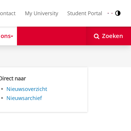
ontact
My University
Student Portal
Contr
Nederlands
English
 ons
Zoeken
Direct naar
Nieuwsoverzicht
Nieuwsarchief