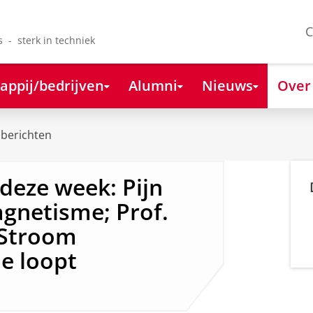
C
s - sterk in techniek
appij/bedrijven
Alumni
Nieuws
Over
berichten
deze week: Pijn
gnetisme; Prof.
 Stroom
je loopt